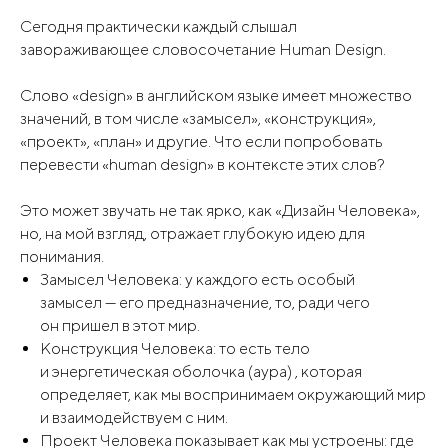
Сегодня практически каждый слышал
завораживающее словосочетание Human Design.
Слово «design» в английском языке имеет множество
значений, в том числе «замысел», «конструкция»,
«проект», «план» и другие. Что если попробовать
перевести «human design» в контексте этих слов?
Это может звучать не так ярко, как «Дизайн Человека»,
но, на мой взгляд, отражает глубокую идею для
понимания.
Замысел Человека: у каждого есть особый
замысел — его предназначение, то, ради чего
он пришел в этот мир.
Конструкция Человека: то есть тело
и энергетическая оболочка (аура) , которая
определяет, как мы воспринимаем окружающий мир
и взаимодействуем с ним.
Проект Человека показывает как мы устроены: где