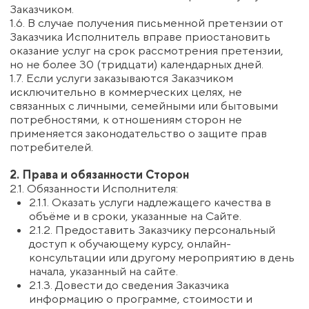
обратной связи и иных консультаций, не меняя
при этом периодичность их проведения и
объём услуг, а также корректировать
содержание уроков и заданий.
2.2.2. Расторгнуть настоящий договор в
одностороннем порядке в случае
существенного нарушения Заказчиком условий
договора; в этом случае оплаченные средства
возврату не подлежат.
2.2.3. Привлекать для оказания услуг третьих
лиц без дополнительного согласования с
Заказчиком.
2.2.4. Проводить фото- и видеосъёмку во время
мероприятий и использовать материалы по
своему усмотрению; исключительное
авторское право и смежные права на
материалы принадлежат Исполнителю; любое
использование материалов без письменного
разрешения Исполнителя запрещено.
2.3. Обязанности Заказчика:
2.3.1. Предоставить Исполнителю достоверные
данные, необходимые для регистрации и
оказания услуг.
2.3.2. Своевременно и самостоятельно
знакомиться с графиком мероприятий,
выполнять задания, рекомендации и инструкции
Исполнителя.
2.3.3. Не осуществлять запись, не
распространять, не копировать, не публиковать
и не передавать третьим лицам информацию и
материалы Исполнителя в коммерческих или