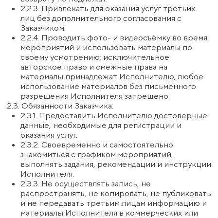
3. Порядок оплаты и возврата денежных средств
3.1. Стоимость услуг указывается на сайте
www.experimentum.eu или в индивидуальном
предложении, направленном Заказчику по
электронной почте, телефону или через
мессенджеры.
3.2. Оплата производится авансом в размере 100%
стоимости услуги, если иное не предусмотрено
индивидуальным предложением.
3.3. Оплата осуществляется банковским переводом,
через электронные платёжные системы, либо
иным способом, указанным Исполнителем.
3.4. Заказчик самостоятельно несёт
ответственность за корректность совершаемых
платежей.
3.5. Услуги считаются оплаченными с момента
зачисления денежных средств на расчётный счёт
Исполнителя или поступления подтверждения об
оплате от платёжной системы.
3.6. В случае неявки Заказчика на оплаченные
онлайн- или офлайн-мероприятия денежные
средства возврату не подлежат.
3.7. Возврат денежных средств возможен только в
случаях, прямо предусмотренных
законодательством Эстонии.
3.8. В случае невозможности оказания услуги по
вине Исполнителя (например, отмена мероприятия
без переноса даты), Исполнитель обязан вернуть
Заказчику уплаченную сумму в полном объёме в
течение 14 (четырнадцати) календарных дней.
3.9. При возврате денежных средств все расходы