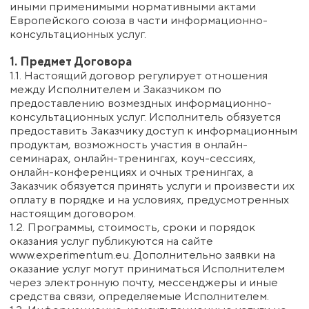
www.experimentum.eu. Дополнительно заявки на
оказание услуг могут приниматься Исполнителем
через электронную почту, мессенджеры и иные
средства связи, определяемые Исполнителем.
1.3. Информационно-консультационные услуги не
являются образовательной деятельностью, не
подлежат лицензированию, не сопровождаются
проведением итоговой аттестации, присвоением
квалификации или выдачей документов об
образовании.
1.4. Услуга считается оказанной с момента
предоставления Заказчику доступа к онлайн-
материалам, проведения консультации или
семинара в сроки и на условиях, указанных на сайте
или согласованных с Заказчиком через
мессенджеры/электронную почту. В случае
оказания комплексной услуги, состоящей из
нескольких модулей, момент оказания услуги
определяется предоставлением доступа к первому
модулю.
1.5. Подписание акта приёма-передачи услуг не
требуется. Отсутствие мотивированных
письменных претензий к качеству или объёму
оказанных услуг в течение 3 (трёх) календарных
дней после их фактического оказания считается
подтверждением надлежащего исполнения
обязательств Исполнителем и принятия услуг
Заказчиком.
1.6. В случае получения письменной претензии от
Заказчика Исполнитель вправе приостановить
оказание услуг на срок рассмотрения претензии,