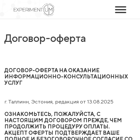
Договор-оферта
ДОГОВОР-ОФЕРТА НА ОКАЗАНИЕ
ИНФОРМАЦИОННО-КОНСУЛЬТАЦИОННЫХ
УСЛУГ
г. Таллинн, Эстония, редакция от 13.08.2025
ОЗНАКОМЬТЕСЬ, ПОЖАЛУЙСТА, С
НАСТОЯЩИМ ДОГОВОРОМ ПРЕЖДЕ, ЧЕМ
ПРОДОЛЖИТЬ ПРОЦЕДУРУ ОПЛАТЫ.
АКЦЕПТ ОФЕРТЫ ПОДТВЕРЖДАЕТ ВАШЕ
ПОЛНОЕ И БЕЗОГОВОРОЧНОЕ СОГЛАСИЕ СО
ВСЕМИ УСЛОВИЯМИ.
MF Seminarid OÜ (регистрационный код 12893799),
в дальнейшем именуемая «Исполнитель»,
публикует настоящий договор-оферту на оказание
информационно-консультационных услуг. Данный
договор является публичным предложением
(офертой) в адрес физических лиц (далее —
«Заказчик»), которые принимают его условия путем