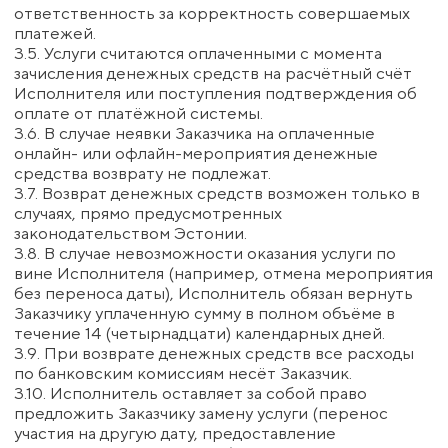
акцепта (оплаты услуг) Заказчиком и действует до
полного исполнения Сторонами своих
обязательств.
6.2. Заказчик вправе расторгнуть договор, уведомив
Исполнителя в письменной форме не менее чем за
3 (три) рабочих дня до начала оказания услуги.
6.3. В случае расторжения договора по инициативе
Заказчика после начала оказания услуги, уплаченные
денежные средства возврату не подлежат.
6.4. Исполнитель вправе расторгнуть договор в
одностороннем порядке в случае существенного
нарушения Заказчиком условий договора
(например, несанкционированная передача
материалов третьим лицам, нарушение правил
поведения на мероприятиях).
6.5. В случае расторжения договора по инициативе
Исполнителя до начала оказания услуг, уплаченные
Заказчиком денежные средства возвращаются в
полном объёме.
7. Конфиденциальность
7.1. Исполнитель обязуется не разглашать и не
передавать третьим лицам сведения, полученные
от Заказчика в связи с исполнением настоящего
договора, за исключением случаев, прямо
предусмотренных законодательством.
7.2. Заказчик соглашается с тем, что его
персональные данные могут обрабатываться
Исполнителем в целях исполнения договора, а
также в маркетинговых и информационных целях, в
соответствии с Политикой конфиденциальности