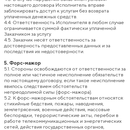
путем переговоров и взаимных консультаций.
9.2. В случае невозможности урегулирования спора
путем переговоров, Заказчик вправе обратиться в
Комиссию по потребительским спорам
(Tarbijavaidluste komisjon) при Департаменте защиты
прав потребителей и технического надзора.
9.3. Если спор не может быть разрешён в
досудебном порядке, он подлежит рассмотрению в
компетентном суде Эстонской Республики по
месту нахождения Исполнителя.
10. Прочие условия
10.1. Заключая настоящий Договор, Заказчик
подтверждает, что ознакомлен с его условиями,
полностью с ними согласен и принимает на себя
ответственность за использование полученных
услуг.
10.2. Исполнитель не гарантирует конкретных
результатов и не несет ответственности за
решения и действия Заказчика, принятые на основе
консультаций и информационных материалов.
10.3. Исполнитель оставляет за собой право
вносить изменения в условия настоящего Договора,
публикуя актуализированные версии на сайте
www.experimentum.eu.
10.4. Все уведомления и сообщения между
Сторонами направляются по контактным
электронным адресам, указанным в настоящем
Договоре.
10.5. Недействительность отдельного положения
настоящего Договора не влечет
недействительность всего Договора в целом, а