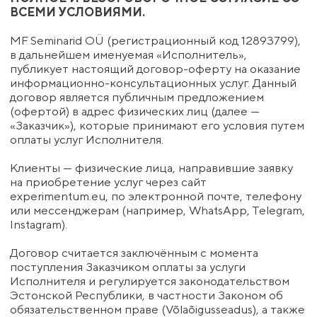
оплаты услуг Исполнителя.
Клиенты — физические лица, направившие заявку
на приобретение услуг через сайт
experimentum.eu, по электронной почте, телефону
или мессенджерам (например, WhatsApp, Telegram,
Instagram).
Договор считается заключённым с момента
поступления Заказчиком оплаты за услуги
Исполнителя и регулируется законодательством
Эстонской Республики, в частности Законом об
обязательственном праве (Võlaõigusseadus), а также
иными применимыми нормативными актами
Европейского союза в части информационно-
консультационных услуг.
1. Предмет Договора
1.1. Настоящий договор регулирует отношения
между Исполнителем и Заказчиком по
предоставлению возмездных информационно-
консультационных услуг. Исполнитель обязуется
предоставить Заказчику доступ к информационным
продуктам, возможность участия в онлайн-
семинарах, онлайн-тренингах, коуч-сессиях,
онлайн-конференциях и очных тренингах, а
Заказчик обязуется принять услуги и произвести их
оплату в порядке и на условиях, предусмотренных
настоящим договором.
1.2. Программы, стоимость, сроки и порядок
оказания услуг публикуются на сайте