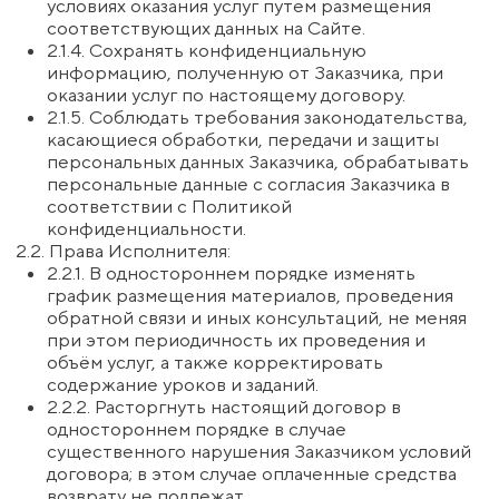
некоммерческих целях; не создавать на их
основе информационные продукты для
извлечения прибыли, а также не использовать
эту информацию каким-либо иным образом,
кроме как для личного пользования.
2.3.4. Не передавать реквизиты доступа к Сайту
или услугам третьим лицам и не использовать
совместно услуги без письменного разрешения
Исполнителя.
2.3.5. Не использовать аудио-, фото- и
видеосъёмку во время мероприятий без
письменного согласия Исполнителя.
2.3.6. Заказчик несёт ответственность за
добросовестное выполнение домашних
заданий, инструкций, рекомендаций и заданий
наставников, привлекаемых Исполнителем, а
также за активное участие в процессе обучения
или развития бизнеса.
2.4. Права Заказчика:
2.4.1. Заказчик, являясь потребителем услуг,
имеет права, предусмотренные
законодательством Эстонии, включая право на
качественное исполнение услуг, получение
полной и достоверной информации об услугах и
право на возврат денежных средств в случаях,
предусмотренных законом.
2.4.2. Все споры между сторонами разрешаются
в первую очередь путём переговоров; при
невозможности урегулирования спора — в
компетентном суде по месту нахождения
Исполнителя.