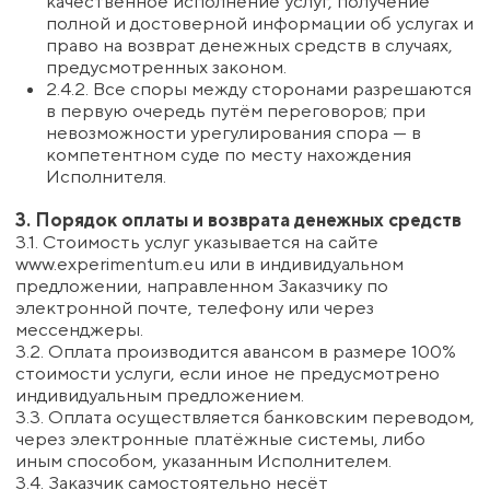
ограничивается суммой фактически уплаченной
Заказчиком за услугу.
4.5. Заказчик несёт ответственность за
достоверность предоставленных данных и за
последствия их недостоверности.
5. Форс-мажор
5.1. Стороны освобождаются от ответственности за
полное или частичное неисполнение обязательств
по настоящему договору, если такое неисполнение
явилось следствием обстоятельств
непреодолимой силы (форс-мажора).
5.2. К форс-мажорным обстоятельствам относятся:
стихийные бедствия, пожары, наводнения,
землетрясения, военные действия, массовые
беспорядки, террористические акты, перебои в
работе телекоммуникационных и энергетических
сетей, действия государственных органов,
изменения законодательства, а также иные
обстоятельства, находящиеся вне разумного
контроля Сторон.
5.3. Сторона, для которой создалась невозможность
исполнения обязательств вследствие форс-
мажора, обязана уведомить другую Сторону в
течение 5 (пяти) календарных дней с момента
наступления таких обстоятельств.
5.4. В случае наступления форс-мажора срок
исполнения обязательств Сторон продлевается на
время действия указанных обстоятельств.
6. Срок действия договора и его расторжение
6.1. Настоящий договор вступает в силу с момента