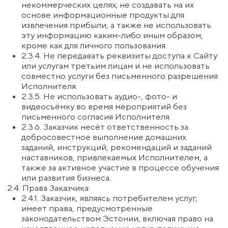
по банковским комиссиям несёт Заказчик.
3.10. Исполнитель оставляет за собой право
предложить Заказчику замену услуги (перенос
участия на другую дату, предоставление
альтернативного продукта), если это не
противоречит закону.
4. Ответственность Сторон
4.1. Стороны несут ответственность за
неисполнение или ненадлежащее исполнение
обязательств по настоящему договору в
соответствии с законодательством Эстонии.
4.2. Исполнитель не несёт ответственности за:
4.2.1. Неправильное использование Заказчиком
предоставленных материалов, рекомендаций и
информации.
4.2.2. Результаты, которых Заказчик ожидал от
прохождения услуг. Исполнитель не
гарантирует конкретного результата
(например, карьерного роста, увеличения
дохода, улучшения личной жизни), так как они
зависят от усилий и действий Заказчика.
4.2.3. Невозможность оказания услуг по
причинам, независящим от Исполнителя (сбои
интернета, программного обеспечения,
оборудования Заказчика и др.).
4.3. В случае нарушения Заказчиком условий
настоящего договора Исполнитель вправе
заблокировать доступ к услугам без возврата
уплаченных денежных средств.
4.4. Ответственность Исполнителя в любом случае