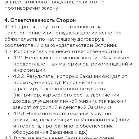
Исполнителя.
7.3. Обе Стороны обязуются обеспечивать защиту
конфиденциальной информации от
несанкционированного доступа третьих лиц.
8. Авторские права и интеллектуальная
собственность
8.1. Все материалы, предоставляемые
Исполнителем Заказчику в процессе оказания услуг
(включая, но не ограничиваясь: тексты,
презентации, видеозаписи, методические
материалы), являются объектами авторского права
и принадлежат Исполнителю.
8.2. Заказчику предоставляется ограниченное право
использования материалов исключительно для
личных целей.
8.3. Заказчику запрещается:
копировать, распространять, передавать
третьим лицам материалы Исполнителя;
публиковать материалы в открытом доступе;
использовать материалы в коммерческих целях
без письменного согласия Исполнителя.
8.4. Любое нарушение условий, предусмотренных
настоящим разделом, влечёт ответственность в
соответствии с законодательством Эстонской
Республики.
9. Разрешение споров
9.1. Все споры, разногласия или претензии,
возникающие в связи с исполнением настоящего
Договора, Стороны будут стремиться разрешить