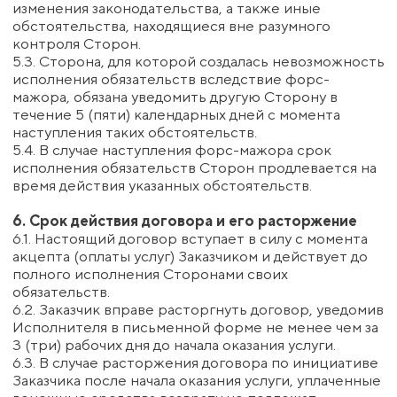
Стороны обязуются заменить недействительное
положение действующим, максимально близким по
смыслу.
10.6. Исполнитель обязуется сохранять
конфиденциальность информации, полученной от
Заказчика в рамках исполнения настоящего
Договора.
11. Контактные данные и реквизиты Исполнителя
11.1. Исполнитель: MF Seminarid OÜ
11.2. Регистрационный код: 12893799
11.3. Юридический адрес: Laulupeo 15-3, Таллинн,
Эстония, 10114
11.4. Электронная почта для связи:
experimentum.eu@gmail.com
11.5. Банковские реквизиты:
Банк: Swedbank
IBAN: EE742200221062541991
11.6. Все уведомления и обращения Заказчика к
Исполнителю направляются на указанный выше
электронный адрес и/или по реквизитам,
указанным для оплаты.