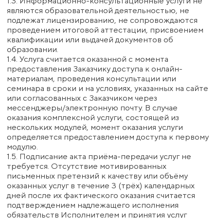
но не более 30 (тридцати) календарных дней.
1.7. Если услуги заказываются Заказчиком
исключительно в коммерческих целях, не
связанных с личными, семейными или бытовыми
потребностями, к отношениям сторон не
применяется законодательство о защите прав
потребителей.
2. Права и обязанности Сторон
2.1. Обязанности Исполнителя:
2.1.1. Оказать услуги надлежащего качества в
объёме и в сроки, указанные на Сайте.
2.1.2. Предоставить Заказчику персональный
доступ к обучающему курсу, онлайн-
консультации или другому мероприятию в день
начала, указанный на сайте.
2.1.3. Довести до сведения Заказчика
информацию о программе, стоимости и
условиях оказания услуг путем размещения
соответствующих данных на Сайте.
2.1.4. Сохранять конфиденциальную
информацию, полученную от Заказчика, при
оказании услуг по настоящему договору.
2.1.5. Соблюдать требования законодательства,
касающиеся обработки, передачи и защиты
персональных данных Заказчика, обрабатывать
персональные данные с согласия Заказчика в
соответствии с Политикой
конфиденциальности.
2.2. Права Исполнителя:
2.2.1. В одностороннем порядке изменять
график размещения материалов, проведения